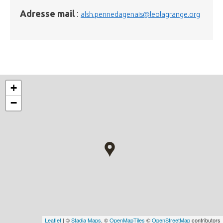
Adresse mail
:
alsh.pennedagenais@leolagrange.org
+
−
Leaflet
| ©
Stadia Maps
, ©
OpenMapTiles
©
OpenStreetMap
contributors