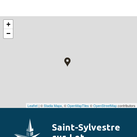
+
−
Leaflet
| ©
Stadia Maps
, ©
OpenMapTiles
©
OpenStreetMap
contributors
Saint-Sylvestre