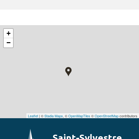
+
−
Leaflet
| ©
Stadia Maps
, ©
OpenMapTiles
©
OpenStreetMap
contributors
Saint-Sylvestre