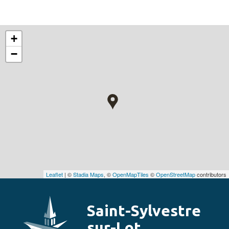
+
−
Leaflet
| ©
Stadia Maps
, ©
OpenMapTiles
©
OpenStreetMap
contributors
Saint-Sylvestre
sur-Lot