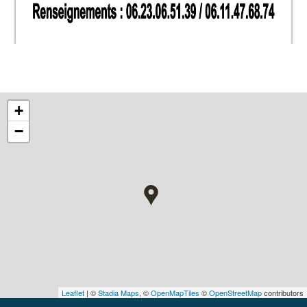
+
−
Leaflet
| ©
Stadia Maps
, ©
OpenMapTiles
©
OpenStreetMap
contributors