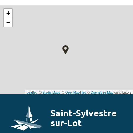
+
−
Leaflet
| ©
Stadia Maps
, ©
OpenMapTiles
©
OpenStreetMap
contributors
Saint-Sylvestre
sur-Lot