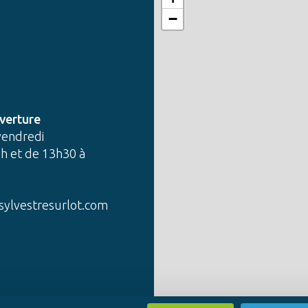
−
verture
vendredi
h et de 13h30 à
sylvestresurlot.com