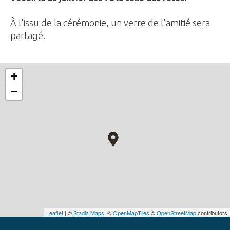
À l'issu de la cérémonie, un verre de l'amitié sera
partagé.
+
−
Leaflet
| ©
Stadia Maps
, ©
OpenMapTiles
©
OpenStreetMap
contributors