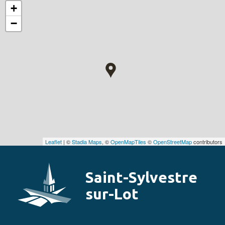
+
−
Leaflet
| ©
Stadia Maps
, ©
OpenMapTiles
©
OpenStreetMap
contributors
Saint-Sylvestre
sur-Lot