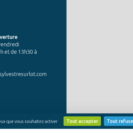
verture
vendredi
h et de 13h30 à
sylvestresurlot.com
Tout accepter
Tout refuse
ceux que vous souhaitez activer
sation Profil Web
-