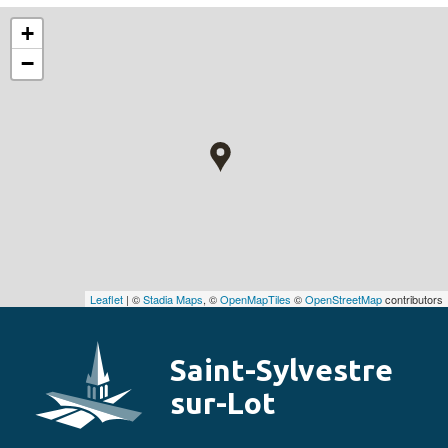
+
−
Leaflet
| ©
Stadia Maps
, ©
OpenMapTiles
©
OpenStreetMap
contributors
Saint-Sylvestre
sur-Lot