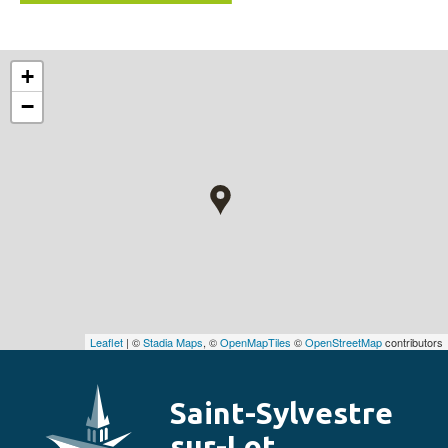
+
−
Leaflet
| ©
Stadia Maps
, ©
OpenMapTiles
©
OpenStreetMap
contributors
Saint-Sylvestre
sur-Lot