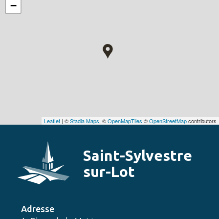
−
Leaflet
| ©
Stadia Maps
, ©
OpenMapTiles
©
OpenStreetMap
contributors
Saint-Sylvestre
sur-Lot
Adresse