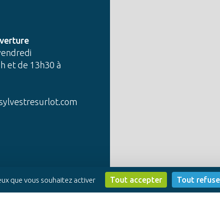
verture
vendredi
h et de 13h30 à
sylvestresurlot.com
Tout accepter
Tout refuse
ceux que vous souhaitez activer
sation Profil Web
-