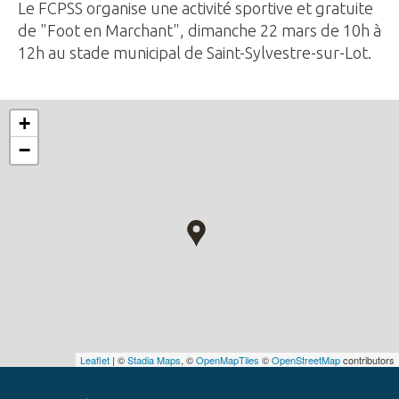
Le FCPSS organise une activité sportive et gratuite
de "Foot en Marchant", dimanche 22 mars de 10h à
12h au stade municipal de Saint-Sylvestre-sur-Lot.
+
−
Leaflet
| ©
Stadia Maps
, ©
OpenMapTiles
©
OpenStreetMap
contributors