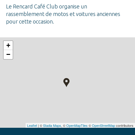
Le Rencard Café Club organise un
rassemblement de motos et voitures anciennes
pour cette occasion.
+
−
Leaflet
| ©
Stadia Maps
, ©
OpenMapTiles
©
OpenStreetMap
contributors