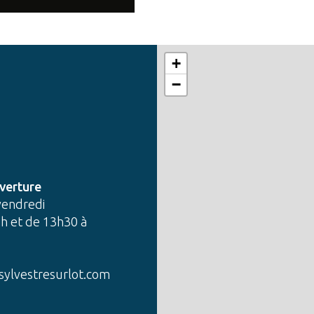
+
−
verture
vendredi
h et de 13h30 à
sylvestresurlot.com