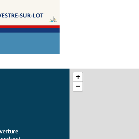
+
−
verture