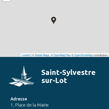
Leaflet
| ©
Stadia Maps
, ©
OpenMapTiles
©
OpenStreetMap
contributors
Saint-Sylvestre
sur-Lot
Adresse
1, Place de la Mairie