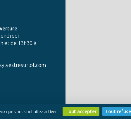
verture
vendredi
h et de 13h30 à
sylvestresurlot.com
Tout accepter
Tout refuse
ceux que vous souhaitez activer
sation Profil Web
-