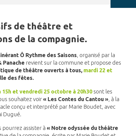
ifs de théâtre et
ons de la compagnie.
tinérant Ô Rythme des Saisons
, organisé par la
& Panache
revient sur la commune et propose des
atique de théâtre ouverts à tous,
mardi 22 et
alle des fêtes.
 15h et vendredi 25 octobre à 20h30
sont les
vous souhaitez voir
« Les Contes du Cantou »
, à la
tacle conçu et interprété par Marie Boudet, avec
mi Dugué.
 pourrez assister à
« Notre odyssée du théâtre
ctive de la compagnie, écrite par Marie Boudet et