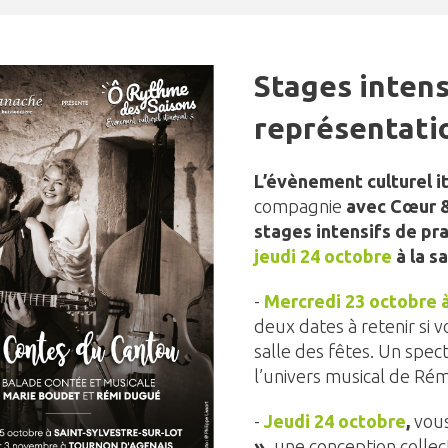
Stages intens
représentati
L’évènement culturel i
compagnie
avec Cœur 
stages intensifs de pr
jeudi 24 octobre
à la s
-
Mercredi 23 octobre à
deux dates à retenir si 
salle des fêtes. Un spec
l’univers musical de Ré
-
Jeudi 24 octobre
,
vous
»
, une conception colle