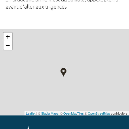
avant d'aller aux urgences
+
−
Leaflet
| ©
Stadia Maps
, ©
OpenMapTiles
©
OpenStreetMap
contributors