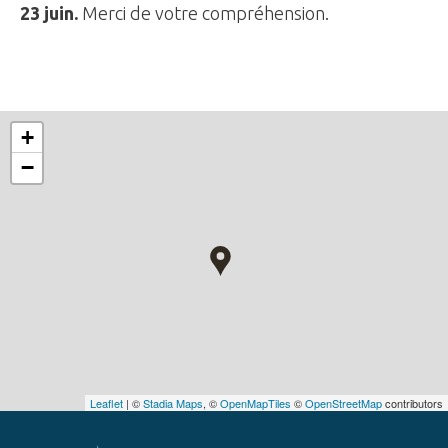
23 juin.
Merci de votre compréhension.
+
−
Leaflet
| ©
Stadia Maps
, ©
OpenMapTiles
©
OpenStreetMap
contributors