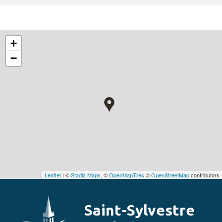
+
−
Leaflet
| ©
Stadia Maps
, ©
OpenMapTiles
©
OpenStreetMap
contributors
Saint-Sylvestre